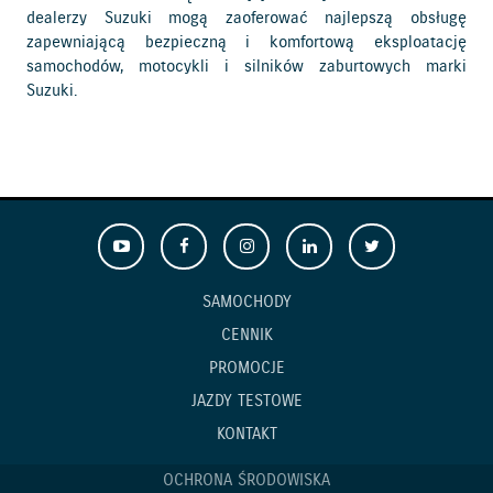
dealerzy Suzuki mogą zaoferować najlepszą obsługę
zapewniającą bezpieczną i komfortową eksploatację
samochodów, motocykli i silników zaburtowych marki
Suzuki.
SAMOCHODY
CENNIK
PROMOCJE
JAZDY TESTOWE
KONTAKT
OCHRONA ŚRODOWISKA