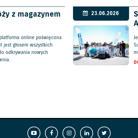
óży z magazynem
S
23.06.2026
platforma online poświęcona
Je
at jest głosem wszystkich
S
c do odkrywania nowych
mł
enia.
D