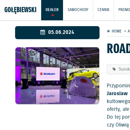
GOŁĘBIEWSKI
DEALER
SAMOCHODY
CENNIK
PROMO
05.06.2024
HOME
A
ROAD
Suzuki
Przypomin
Jaroslaw
kultowego
oferty, a
Do tej po
czy Oliwią