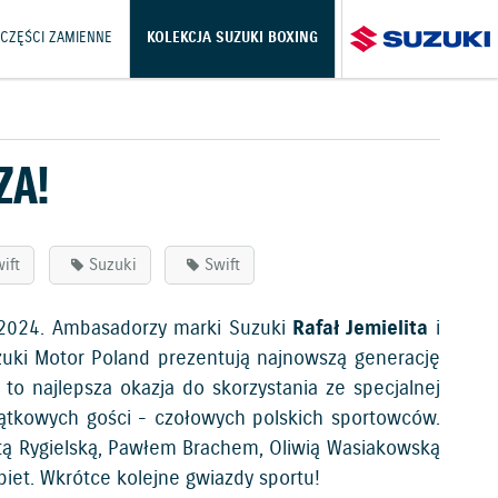
 CZĘŚCI ZAMIENNE
KOLEKCJA SUZUKI BOXING
ZA!
ift
Suzuki
Swift
 2024. Ambasadorzy marki Suzuki
Rafał Jemielita
i
zuki Motor Poland prezentują najnowszą generację
to najlepsza okazja do skorzystania ze specjalnej
yjątkowych gości - czołowych polskich sportowców.
etą Rygielską, Pawłem Brachem, Oliwią Wasiakowską
obiet. Wkrótce kolejne gwiazdy sportu!