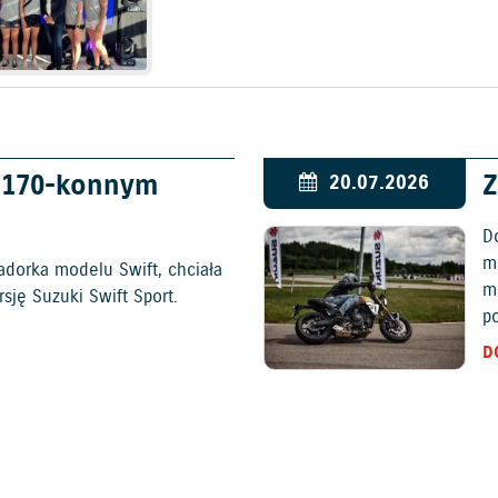
w 170-konnym
Z
20.07.2026
D
mo
adorka modelu Swift, chciała
m
ję Suzuki Swift Sport.
p
D