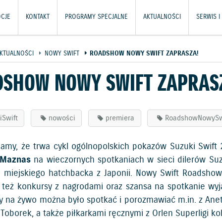
CJE
KONTAKT
PROGRAMY SPECJALNE
AKTUALNOŚCI
SERWIS I
KTUALNOŚCI
NOWY SWIFT
ROADSHOW NOWY SWIFT ZAPRASZA!
SHOW NOWY SWIFT ZAPRAS
Swift
nowości
premiera
RoadshowNowySw
amy, że trwa cykl ogólnopolskich pokazów Suzuki Swift
 Maznas
na wieczornych spotkaniach w sieci dilerów Su
 miejskiego hatchbacka z Japonii. Nowy Swift Roadshow 
le też konkursy z nagrodami oraz szansa na spotkanie w
ry na żywo można było spotkać i porozmawiać m.in. z An
 Toborek, a także piłkarkami ręcznymi z Orlen Superligi k