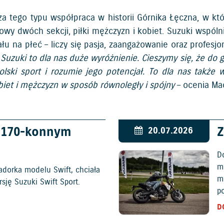
za tego typu współpraca w historii Górnika Łęczna, w k
owy dwóch sekcji, piłki mężczyzn i kobiet. Suzuki wspólni
łu na płeć – liczy się pasja, zaangażowanie oraz profesj
Suzuki to dla nas duże wyróżnienie. Cieszymy się, że do 
olski sport i rozumie jego potencjał. To dla nas także
biet i mężczyzn w sposób równoległy i spójny
– ocenia Mac
w 170-konnym
Z
20.07.2026
D
mo
adorka modelu Swift, chciała
m
ję Suzuki Swift Sport.
p
D