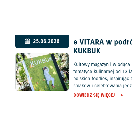
e VITARA w podr
25.06.2026
KUKBUK
Kultowy magazyn i wiodąca 
tematyce kulinarnej od 13 l
polskich foodies, inspirują
smaków i celebrowania jedz
DOWIEDZ SIĘ WIĘCEJ