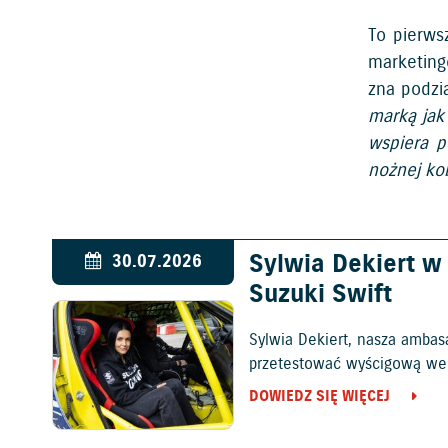
To pierws
marketing
zna podzia
marką jak 
wspiera p
nożnej ko
Sylwia Dekiert 
30.07.2026
Suzuki Swift
Sylwia Dekiert, nasza ambas
przetestować wyścigową wers
DOWIEDZ SIĘ WIĘCEJ