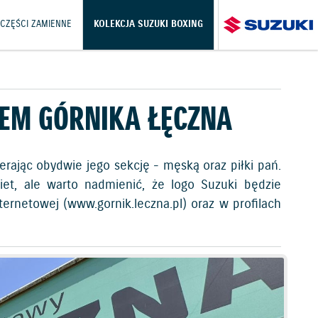
 CZĘŚCI ZAMIENNE
KOLEKCJA SUZUKI BOXING
EM GÓRNIKA ŁĘCZNA
rając obydwie jego sekcję - męską oraz piłki pań.
biet, ale warto nadmienić, że logo Suzuki będzie
ernetowej (www.gornik.leczna.pl) oraz w profilach