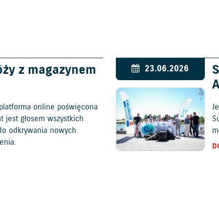
óży z magazynem
S
23.06.2026
platforma online poświęcona
Je
at jest głosem wszystkich
S
c do odkrywania nowych
mł
enia.
D