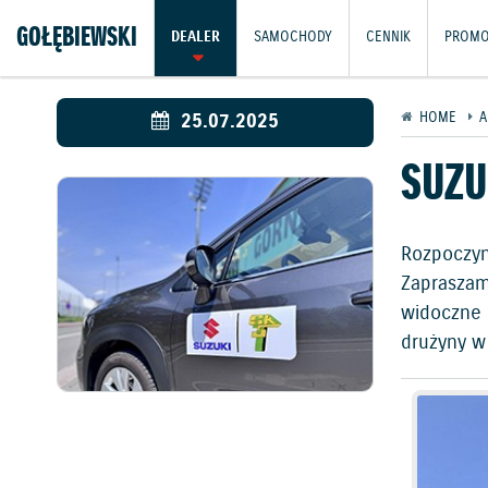
GOŁĘBIEWSKI
DEALER
SAMOCHODY
CENNIK
PROMO
25.07.2025
HOME
A
SUZU
Rozpoczyn
Zapraszam
widoczne 
drużyny w