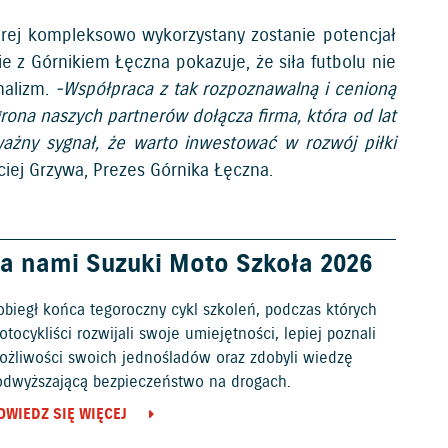
tórej kompleksowo wykorzystany zostanie potencjał
e z Górnikiem Łęczna pokazuje, że siła futbolu nie
onalizm.
-Współpraca z tak rozpoznawalną i cenioną
grona naszych partnerów dołącza firma, która od lat
 ważny sygnał, że warto inwestować w rozwój piłki
iej Grzywa, Prezes Górnika Łęczna.
a nami Suzuki Moto Szkoła 2026
obiegł końca tegoroczny cykl szkoleń, podczas których
tocykliści rozwijali swoje umiejętności, lepiej poznali
ożliwości swoich jednośladów oraz zdobyli wiedzę
odwyższającą bezpieczeństwo na drogach.
OWIEDZ SIĘ WIĘCEJ